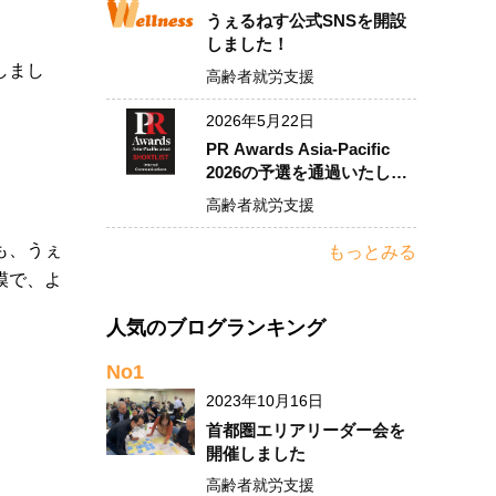
うぇるねす公式SNSを開設
しました！
しまし
高齢者就労支援
2026年5月22日
PR Awards Asia-Pacific
2026の予選を通過いたしま
した！
高齢者就労支援
も、うぇ
もっとみる
模で、よ
人気のブログランキング
No1
2023年10月16日
首都圏エリアリーダー会を
開催しました
高齢者就労支援