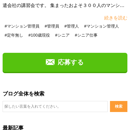
遣会社の講習会です。 集まったおよそ３００人のマンショ
ン管理員が、熱心にモップがけの講習などを受けました。
続きを読む
この日参加した最高齢９０歳の方も元気よく… 参加者：
#マンション管理員
#管理員
#管理人
#マンション管理人
「おはようございます！いってらっしゃいませ！」 株式会
#定年無し
#100歳現役
#シニア
#シニア仕事
社うぇるねす 代表取締役下田雅美（８０）： 「参加した
人みんな元気でびっくり。長い間続けてほしい。」（記事
右記掲載元より：https://www.youtube.com/c/tvosakanews）
ニュース動画 https://www.youtube.com/watch?
応募する
v=Yx3WZ3ql3rA
ブログ全体を検索
最新記事