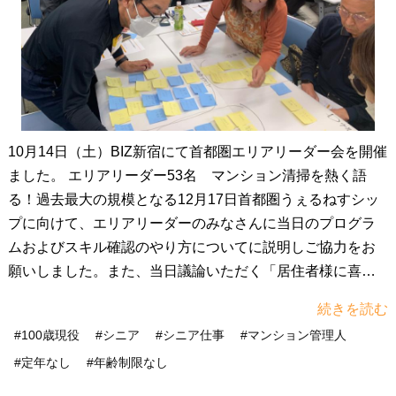
10月14日（土）BIZ新宿にて首都圏エリアリーダー会を開催
ました。 エリアリーダー53名 マンション清掃を熱く語
る！過去最大の規模となる12月17日首都圏うぇるねすシッ
プに向けて、エリアリーダーのみなさんに当日のプログラ
ムおよびスキル確認のやり方についてに説明しご協力をお
願いしました。また、当日議論いただく「居住者様に喜ば
れるプロの清掃とは」というテーマで、この日先行して討
続きを読む
議いただきました。さすがエリアリーダーのみなさん、ポ
#100歳現役
#シニア
#シニア仕事
#マンション管理人
ストイットが不足するくらいいろいろなご意見を出してい
#定年なし
#年齢制限なし
ただきました。やり方や動作はもちろんのこと、ご自身で
工夫されている道具や心構えなど熱い討議を行っていただ