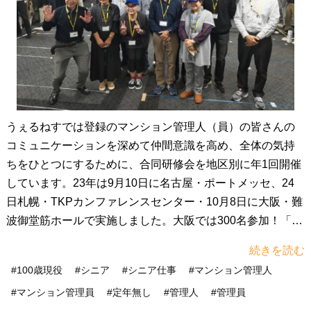
うぇるねすでは登録のマンション管理人（員）の皆さんの
コミュニケーションを深めて仲間意識を高め、全体の気持
ちをひとつにするために、合同研修会を地区別に年1回開催
しています。23年は9月10日に名古屋・ポートメッセ、24
日札幌・TKPカンファレンスセンター・10月8日に大阪・難
波御堂筋ホールで実施しました。大阪では300名参加！「う
ぇるねすシップ」でいきいきと元気の交換開会は朝9時30
続きを読む
分。会長の開会挨拶の後、エリアごとのグールプに分かれ
#100歳現役
#シニア
#シニア仕事
#マンション管理人
て討議です。テーマは「居住者様に喜ばれるプロの清掃と
#マンション管理員
#定年無し
#管理人
#管理員
は」。ショットガン討議方式で短時間ですが全員が発言し