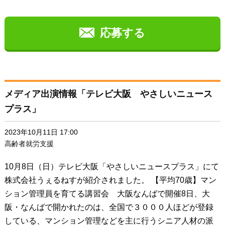
グループの意見をまとめて発表いただきました。私達の仕
事は常に課題があり、新人も次々と入ってこられるので、
課題を共有したり解決策を考え出したりしていくことがと
応募する
ても大切です。それによって仕事の品質をどんどん上げて
いこうと思います。午後は清掃研修です。全員がチームに
分かれて清掃スキルを磨いていきます。清掃の姿勢や手順
の確認です。いつも頑張っている皆さんも自分の姿はなか
メディア出演情報「テレビ大阪 やさしいニュース
なか客観的にみられないもの。仲間のちょっとしたアドバ
プラス」
イスで改善が図れるとのことです。そして待ちに待った懇
親会です。皆さんの笑顔が弾けていました。平均年齢70
2023年10月11日 17:00
歳、最高年齢90歳のエネルギーに満ち満ちた1日でした。
高齢者就労支援
10月8日（日）テレビ大阪「やさしいニュースプラス」にて
株式会社うぇるねすが紹介されました。 【平均70歳】マン
ション管理員を育てる講習会 大阪なんばで開催8日、大
阪・なんばで開かれたのは、全国で３０００人ほどが登録
している、マンション管理などを主に行うシニア人材の派