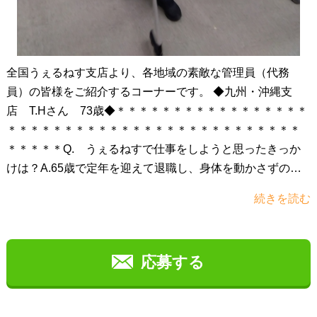
全国うぇるねす支店より、各地域の素敵な管理員（代務
員）の皆様をご紹介するコーナーです。 ◆九州・沖縄支
店 T.Hさん 73歳◆＊＊＊＊＊＊＊＊＊＊＊＊＊＊＊＊＊
＊＊＊＊＊＊＊＊＊＊＊＊＊＊＊＊＊＊＊＊＊＊＊＊＊＊
＊＊＊＊＊Q. うぇるねすで仕事をしようと思ったきっか
けは？A.65歳で定年を迎えて退職し、身体を動かさずのん
べんだらりと1ケ月を過ごしている日々の中、身体が錆びて
続きを読む
いくように感じていました。このままでは、健康を維持で
きなくなり、元気な身体で楽しいゴルフができなくなるの
ではと思い、身体にいい仕事はないかと探していました。
応募する
その際、うぇるねすのＨＰを見て、これだと思いました。
それは、「健康維持のために週2～3日働ける」「ゴルフ代
も稼げる」「体を動かせる」という条件を満たすものでし