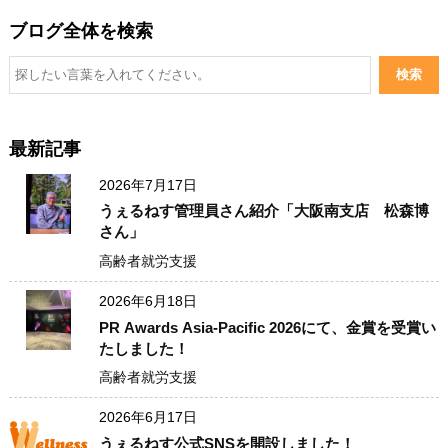
た。直ぐ、メールをして研修会へ参加し、現地研修をし
ブログ全体を検索
て、２ケ月後にはうぇるねすの代務員となっていまし
た。 Q.実際にうぇるねすに入られての印象はいかがです
か？A.マンションの巡回や清掃で身体を動かし、居住者と
挨拶をして、生きがいを感じるようになりました。ガラケ
ーからスマホに変えて、現代社会の一人として生きている
最新記事
実感しました。人生１００年時代に、ピンピンコロリで、
2026年7月17日
定年がなく、現役で過ごせると思っています。 Q.うぇるね
うぇるねす管理員さん紹介「大阪南支店 松森博
すのお仕事をされていない時は何をされていますか？A.日
さん」
常は、庭の草刈りや散歩、テレビを見たりゴルフなどで、
高齢者就労支援
時間を過ごしています。今年は、自己研鑽のため、管理業
務主任者試験に挑戦したいと思う。 Q.うぇるねすのお仕事
2026年6月18日
PR Awards Asia-Pacific 2026にて、金賞を受賞い
で頂いた報酬の使い道は？A.妻や孫へのプレゼント代や趣
たしました！
味のゴルフ代、交際費に使っています。
高齢者就労支援
2026年6月17日
うぇるねす公式SNSを開設しました！