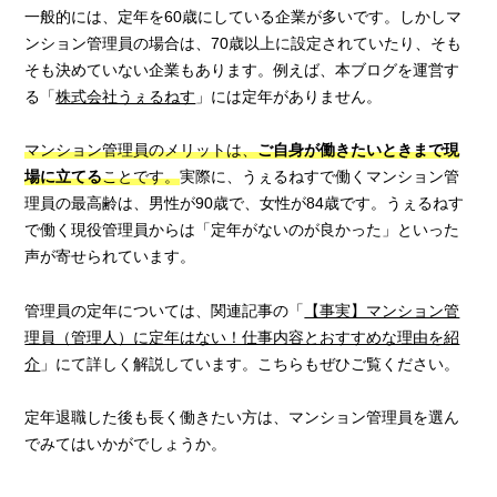
一般的には、定年を60歳にしている企業が多いです。しかしマ
ンション管理員の場合は、70歳以上に設定されていたり、そも
そも決めていない企業もあります。例えば、本ブログを運営す
る「
株式会社うぇるねす
」には定年がありません。
マンション管理員のメリットは、
ご自身が働きたいときまで現
場に立てる
ことです。
実際に、うぇるねすで働くマンション管
理員の最高齢は、男性が90歳で、女性が84歳です。うぇるねす
で働く現役管理員からは「定年がないのが良かった」といった
声が寄せられています。
管理員の定年については、関連記事の「
【事実】マンション管
理員（管理人）に定年はない！仕事内容とおすすめな理由を紹
介
」にて詳しく解説しています。こちらもぜひご覧ください。
定年退職した後も長く働きたい方は、マンション管理員を選ん
でみてはいかがでしょうか。