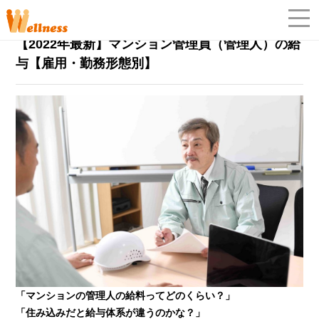
マンション管理員
2022年7月29日
【2022年最新】マンション管理員（管理人）の給
「
与【雇用・勤務形態別】
「マンションの管理人の給料ってどのくらい？」
「住み込みだと給与体系が違うのかな？」