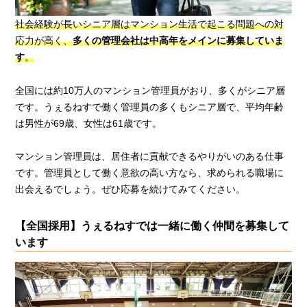
社会経験が長いシニア層はマンション生活で起こる問題への対
応力が高く、
多くの管理会社は中高年をメインに募集していま
す
。
全国には約10万人のマンション管理員がおり、多くがシニア層
です。うぇるねすで働く管理員の多くもシニア層で、平均年齢
は男性が69歳、女性は61歳です。
マンション管理員は、居住者に貢献できるやりがいのある仕事
です。管理員として働く意欲の高い方なら、求められる職場に
出会えるでしょう。ぜひ応募を続けてみてください。
【全国採用】うぇるねすでは一緒に働く仲間を募集して
います