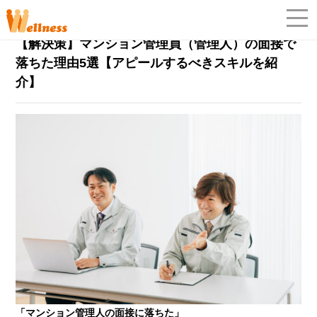
マンション管理員
2022年9月29日
【解決策】マンション管理員（管理人）の面接で
「
落ちた理由5選【アピールするべきスキルを紹
介】
「マンション管理人の面接に落ちた」