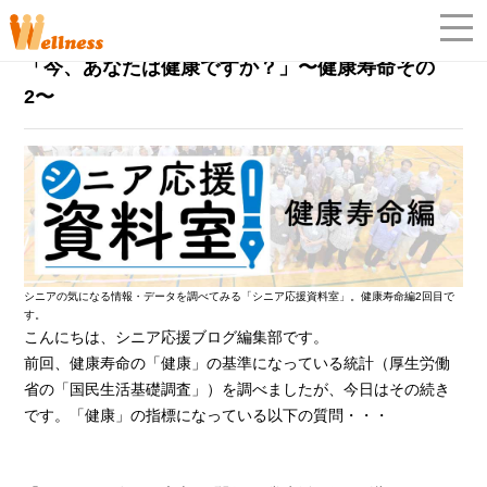
シニア応援資料室
2022年3月28日
「今、あなたは健康ですか？」〜健康寿命その
「
2〜
シニアの気になる情報・データを調べてみる「シニア応援資料室」。健康寿命編2回目で
す。
こんにちは、シニア応援ブログ編集部です。
前回、健康寿命の「健康」の基準になっている統計（厚生労働
省の「国民生活基礎調査」）を調べましたが、今日はその続き
です。「健康」の指標になっている以下の質問・・・