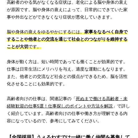
高齢者のやる気がなくなる症状は、老化による脳や身体の衰え
が原因です。脳や身体の衰えによって、日常的にできていた家
事や外出などができなくなり症状が悪化していきます。
脳や身体の衰えをゆるやかにするには、
家事をなるべく自身で
することや他者との交流を通じて社会とのつながりを維持する
ことが大切
です。
身体が動く方は、短い時間であっても働くことが効果的です。
仕事は日常生活にメリハリを与え、適度な運動にもなります。
また、他者との交流など社会との接点ができるため、脳を活性
化させることにも効果的です。
高齢者向けの仕事は、関連記事の「
死ぬまで働ける高齢者・未
経験歓迎の仕事5選！仕事探しのポイントや方法を解説
」で詳し
く紹介しています。高齢者向けの仕事や働き方が理解できる内
容になっているので、参考にしてみてください。
【全国採用】うぇるねすでは一緒に働く仲間を募集して