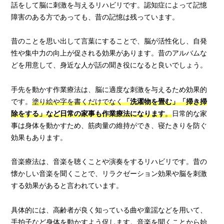
話をして脳に刺激を与えるリハビリです。認知症によって記憶
障害のある方であっても、昔の記憶は残っています。
昔のことを思い出して言葉にすることで、脳が活性化し、自発
性や集中力の向上が促される効果があります。昔のアルバムな
どを用意して、身近な人が話の聞き役になると良いでしょう。
手先を動かす作業療法は、脳に適度な刺激を与えるため効果的
です。
塗り絵や字を書くだけでなく
「洗濯物を畳む」「掃き掃
除をする」など日常の家事も作業療法になります
。
日常的な家
事は身体を動かすため、筋肉量の維持ができ、寝たきりを防ぐ
効果もあります。
音楽療法は、音楽を聴くことや演奏をするリハビリです。昔の
懐かしい音楽を聞くことで、リラクゼーション効果や脳を刺激
する効果があると言われています。
具体的には、高齢者が良く知っている曲や童謡などを用いて、
手拍子など身体を動かすよう促します。音楽を聞くことから始