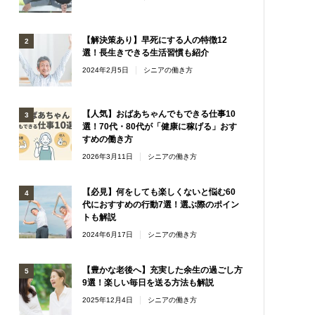
【解決策あり】早死にする人の特徴12
選！長生きできる生活習慣も紹介
2024年2月5日
シニアの働き方
【人気】おばあちゃんでもできる仕事10
選！70代・80代が「健康に稼げる」おす
すめの働き方
2026年3月11日
シニアの働き方
【必見】何をしても楽しくないと悩む60
代におすすめの行動7選！選ぶ際のポイン
トも解説
2024年6月17日
シニアの働き方
【豊かな老後へ】充実した余生の過ごし方
9選！楽しい毎日を送る方法も解説
2025年12月4日
シニアの働き方