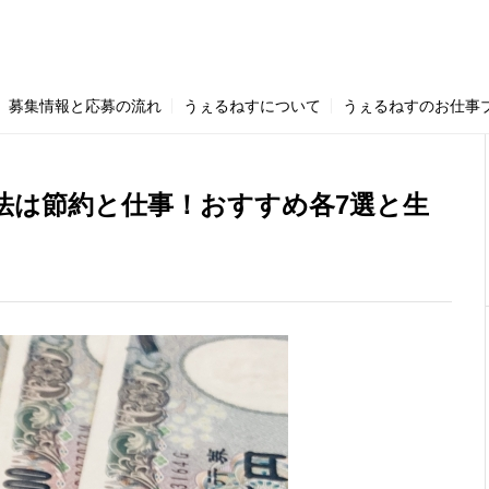
2)
マンション管理員 (14)
シニアの働き方 (114)
シニア応援資料室
募集情報と応募の流れ
うぇるねすについて
うぇるねすのお仕事
法は節約と仕事！おすすめ各7選と生