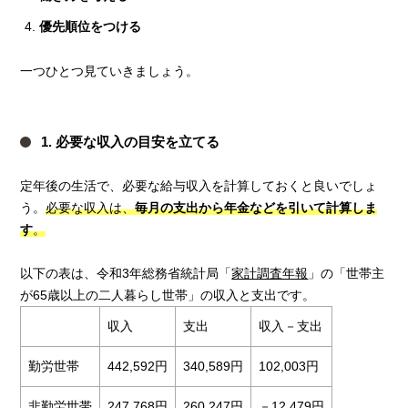
優先順位をつける
一つひとつ見ていきましょう。
1. 必要な収入の目安を立てる
定年後の生活で、必要な給与収入を計算しておくと良いでしょ
う。
必要な収入は、
毎月の支出から年金などを引いて計算しま
す
。
以下の表は、令和3年総務省統計局「
家計調査年報
」の「世帯主
が65歳以上の二人暮らし世帯」の収入と支出です。
収入
支出
収入－支出
勤労世帯
442,592円
340,589円
102,003円
非勤労世帯
247,768円
260,247円
－12,479円