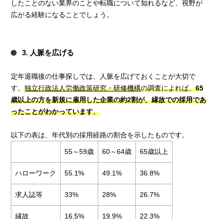
したことのない業界のことや転職について知れるなど、視野が
広がる経験になることでしょう。
3. 人脈を広げる
定年退職後の仕事探しでは、人脈を広げておくことが大切で
す。
独立行政法人労働政策研究・研修機構
の調査によれば、
65
歳以上の方を新規に雇用した企業の約2割が、縁故での採用であ
ったことがわかっています
。
以下の表は、年代別の採用経路の割合を示したものです。
55～59歳
60～64歳
65歳以上
ハローワーク
55.1%
49.1%
36.8%
求人誌等
33%
28%
26.7%
縁故
16.5%
19.9%
22.3%