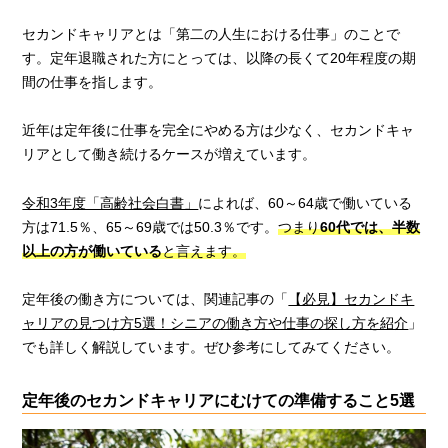
セカンドキャリアとは「第二の人生における仕事」のことで
す。定年退職された方にとっては、以降の長くて20年程度の期
間の仕事を指します。
近年は定年後に仕事を完全にやめる方は少なく、セカンドキャ
リアとして働き続けるケースが増えています。
令和3年度「高齢社会白書」
によれば、60～64歳で働いている
方は71.5％、65～69歳では50.3％です。
つまり
60代では、半数
以上の方が働いている
と言えます。
定年後の働き方については、関連記事の「
【必見】セカンドキ
ャリアの見つけ方5選！シニアの働き方や仕事の探し方を紹介
」
でも詳しく解説しています。ぜひ参考にしてみてください。
定年後のセカンドキャリアにむけての準備すること5選