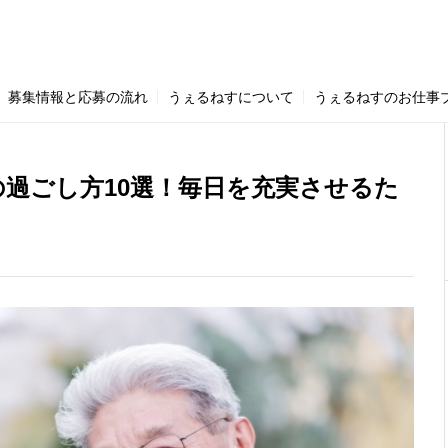
2)
マンション管理員 (14)
シニアの働き方 (114)
シニア応援資料室
募集情報と応募の流れ
うぇるねすについて
うぇるねすのお仕事
の過ごし方10選！毎日を充実させるた