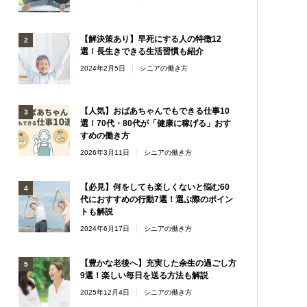
【解決策あり】早死にする人の特徴12
選！長生きできる生活習慣も紹介
2024年2月5日
シニアの働き方
【人気】おばあちゃんでもできる仕事10
選！70代・80代が「健康に稼げる」おす
すめの働き方
2026年3月11日
シニアの働き方
【必見】何をしても楽しくないと悩む60
代におすすめの行動7選！選ぶ際のポイン
トも解説
2024年6月17日
シニアの働き方
【豊かな老後へ】充実した余生の過ごし方
9選！楽しい毎日を送る方法も解説
2025年12月4日
シニアの働き方